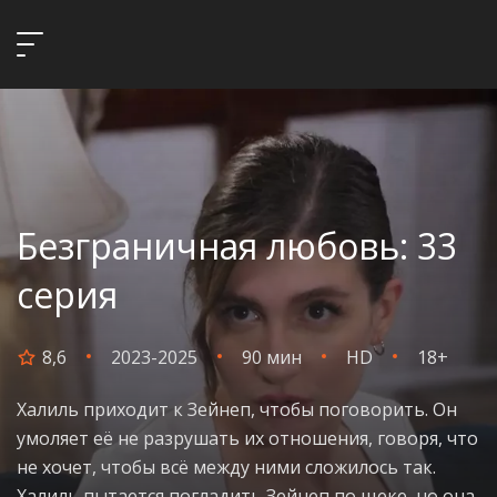
Безграничная любовь: 33
серия
8,6
2023-2025
90 мин
HD
18+
Халиль приходит к Зейнеп, чтобы поговорить. Он
умоляет её не разрушать их отношения, говоря, что
не хочет, чтобы всё между ними сложилось так.
Халиль пытается погладить Зейнеп по щеке, но она