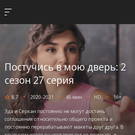
Постучись в мою дверь: 2
сезон 27 серия
8,7
2020-2021
45 мин
HD
16+
Эда и Серкан постоянно не могут достичь
соглашения относительно общего проекта и
постоянно перерабатывают макеты друг друга. В
конечном итоге он уговаривает ее приехать в