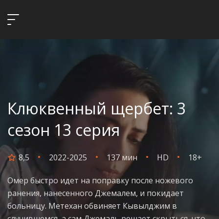
Клюквенный щербет: 3
сезон 13 серия
8,5
2022-2025
137 мин
HD
18+
Омер быстро идет на поправку после ножевого
ранения, нанесенного Джемалем, и покидает
больницу. Метехан обвиняет Кывылджим в
случившемся, а сам Джемаль решает скрыться, что