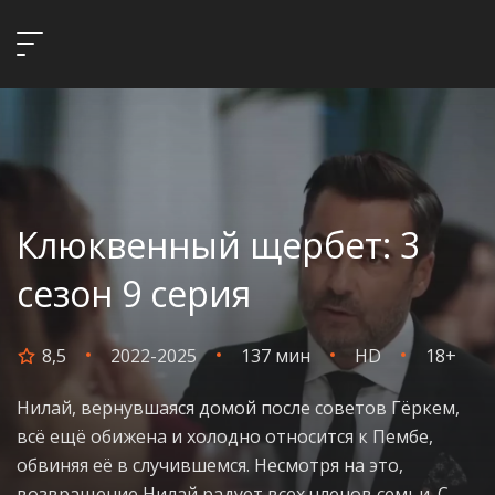
Клюквенный щербет: 3
сезон 9 серия
8,5
2022-2025
137 мин
HD
18+
Нилай, вернувшаяся домой после советов Гёркем,
всё ещё обижена и холодно относится к Пембе,
обвиняя её в случившемся. Несмотря на это,
возвращение Нилай радует всех членов семьи. С