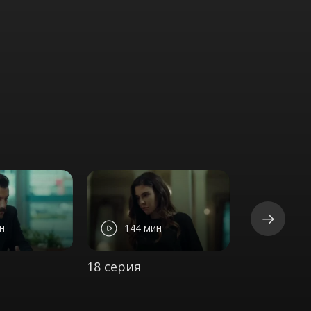
н
144 мин
137 м
18 серия
19 серия