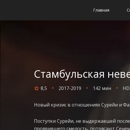
Главная
С
Стамбульская неве
8,5
2017-2019
142 мин
HD
Новый кризис в отношениях Сурейи и Ф
Поступки Сурейи, не выдержавшей после
проявившего смелость, потрясают Сенем.