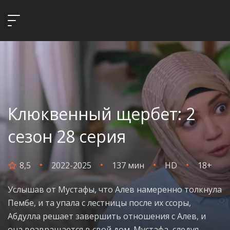
Клюквенный щербет: 2
сезон 28 серия
8,5
2022-2025
137 мин
HD
18+
Услышав от Мустафы, что Алев намеренно толкнула
Пембе, и та упала с лестницы после их ссоры,
Абдулла решает завершить отношения с Алев, и
она возвращается в свой дом. Мустафа, следуя