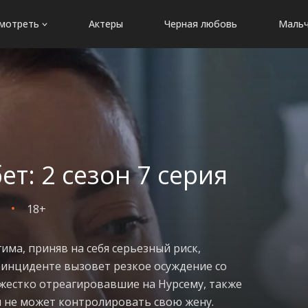
мотреть
Актеры
Черная любовь
Мальч
: 2 сезон 7 серия
18+
ма, приняв на себя серьезный риск,
м инциденте вызовет резкое осуждение со
 жестко отреагировавшие на Нурсему, также
н не может контролировать свою жену.