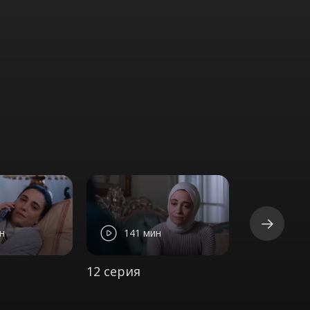
н
141 мин
141 м
12 серия
13 серия