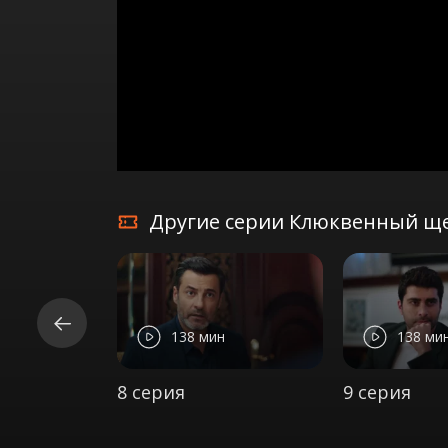
Другие серии Клюквенный ще
138 мин
138 ми
8 серия
9 серия