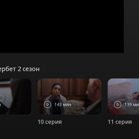
рбет 2 сезон
н
143 мин
139 ми
10 серия
11 серия