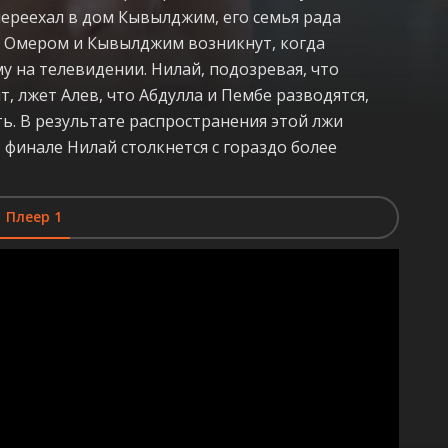
переехал в дом Кывылджим, его семья рада
у Омером и Кывылджим возникнут, когда
 на телевидении. Нилай, подозревая, что
, лжет Алев, что Абдулла и Пембе разводятся,
ть. В результате распространения этой лжи
 финале Нилай столкнется с гораздо более
Плеер 1