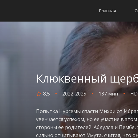
Главная
С
Клюквенный щербет
8,5
2022-2025
137 мин
HD
Попытка Нурсемы спасти Михри от Ибраги
увенчается успехом, но ее участие в это
стороны ее родителей. Абдулла и Пембе,
сильно отчитывают Умута, считая, что о