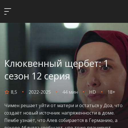
Клюквенный щербет: 1
сезон 12 серия
8,5
2022-2025
44 мин
HD
18+
Чимен решает уйти от матери и остаться у Доа, что
создаёт новый источник напряженности в доме.
Пембе узнаёт, что Алев собирается в Германию, а
вскоре Абдулла сообщает, что тоже планирует