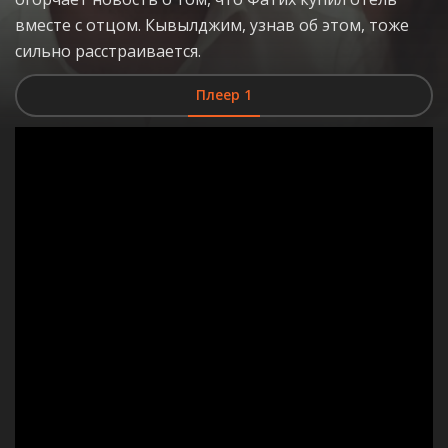
вместе с отцом. Кывылджим, узнав об этом, тоже
сильно расстраивается.
Плеер 1