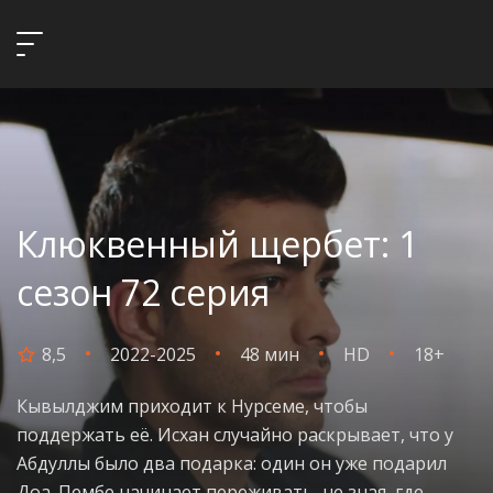
Клюквенный щербет: 1
сезон 72 серия
8,5
2022-2025
48 мин
HD
18+
Кывылджим приходит к Нурсеме, чтобы
поддержать её. Исхан случайно раскрывает, что у
Абдуллы было два подарка: один он уже подарил
Доа. Пембе начинает переживать, не зная, где