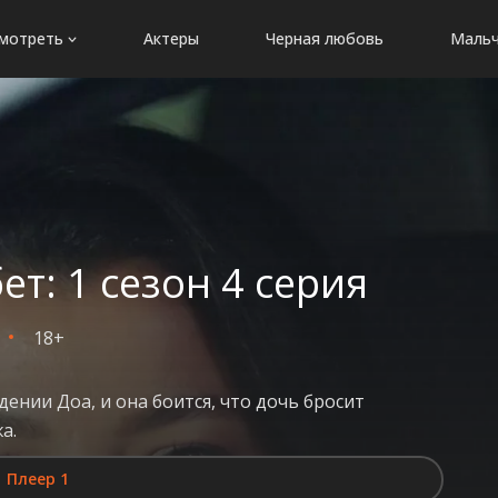
мотреть
Актеры
Черная любовь
Мальч
: 1 сезон 4 серия
18+
нии Доа, и она боится, что дочь бросит
а.
Плеер 1