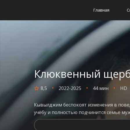
Главная
С
Клюквенный щербет
8,5
2022-2025
44 мин
HD
Кывылджим беспокоят изменения в поведе
учёбу и полностью подчинится семье муж