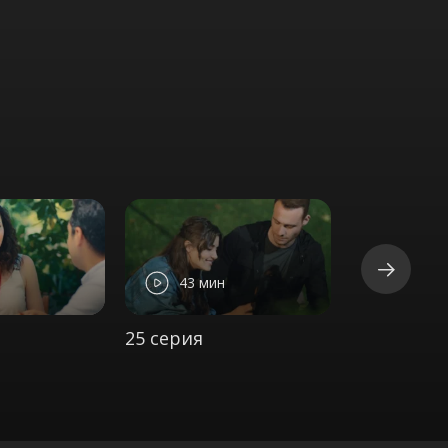
43 мин
42 ми
25 серия
26 серия