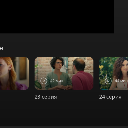
он
42 мин
44 мин
23 серия
24 серия