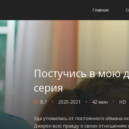
Главная
С
Постучись в мою д
серия
8,7
2020-2021
42 мин
HD
Эда утомилась от постоянного обмана о
Джерен всю правду о своих отношениях с