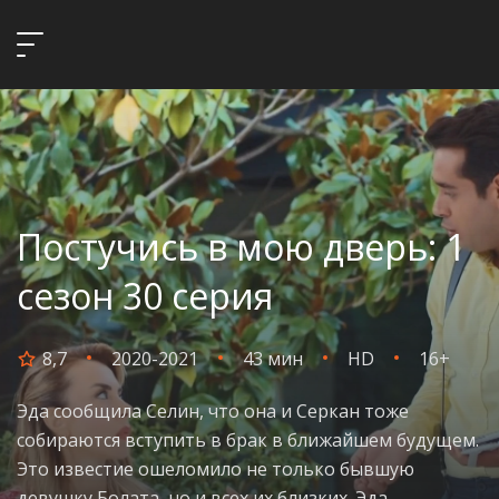
Постучись в мою дверь: 1
сезон 30 серия
8,7
2020-2021
43 мин
HD
16+
Эда сообщила Селин, что она и Серкан тоже
собираются вступить в брак в ближайшем будущем.
Это известие ошеломило не только бывшую
девушку Болата, но и всех их близких. Эда