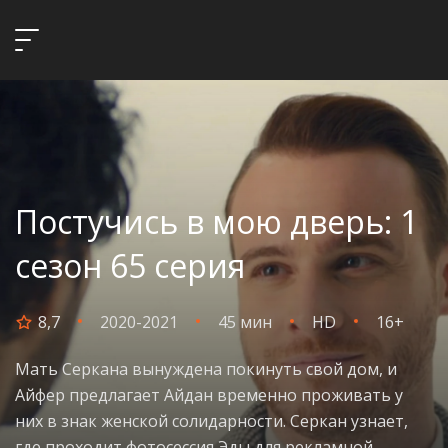
Постучись в мою дверь: 1
сезон 65 серия
8,7
2020-2021
45 мин
HD
16+
Мать Серкана вынуждена покинуть свой дом, и
Айфер предлагает Айдан временно проживать у
них в знак женской солидарности. Серкан узнает,
где проходит фотосессия Эды для рекламной