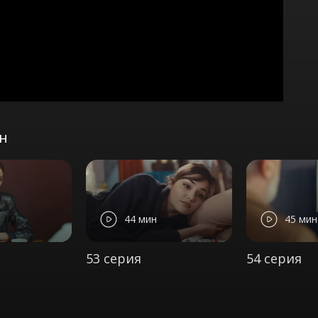
он
44 мин
45 мин
53 серия
54 серия