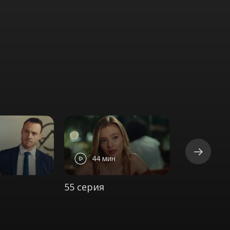
44 мин
45 ми
55 серия
56 серия