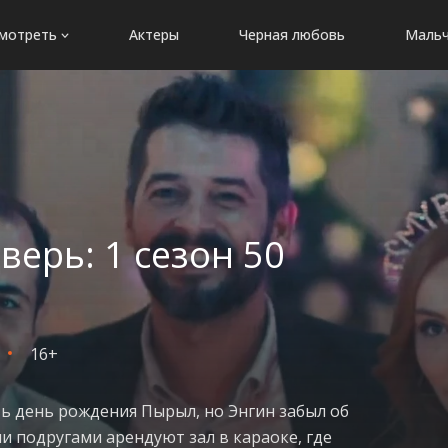
мотреть
Актеры
Черная любовь
Мальч
верь: 1 сезон 50
16+
ь день рождения Пырыл, но Энгин забыл об
ми подругами арендуют зал в караоке, где