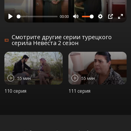
00:00
Play
Mute
Settings
PIP
Ente
full
Смотрите другие серии турецкого
серила Невеста 2 сезон
55 мин
55 мин
110 серия
111 серия