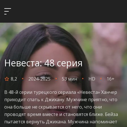
Невеста: 48 серия
8,2
2024-2025
53 мин
HD
16+
В 48-й серии турецкого сериала «Невеста» Ханчер
приходит спать к Джихану. Мужчине приятно, что
она больше не скрывается от него, что они
проводят время вместе и становятся ближе. Бейза
пытается вернуть Джихана. Мужчина напоминает