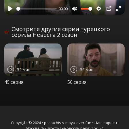
00:00
Play
Mute
Settings
PIP
Ente
full
Смотрите другие серии турецкого
серила Невеста 2 сезон
52 мин
50 мин
49 серия
50 серия
Copyright © 2024 • postuchis-v-moyu-dver.fun • Наш адрес: г.
Москва, 2-й Мосфильмовский переулок, 21