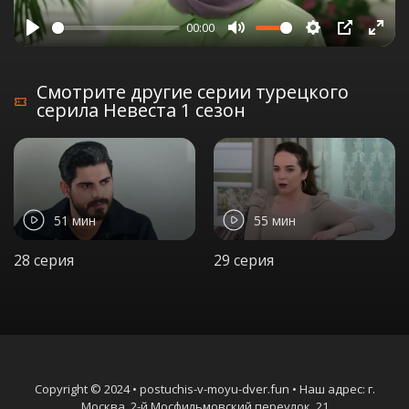
00:00
Play
Mute
Settings
PIP
Ente
full
Смотрите другие серии турецкого
серила Невеста 1 сезон
51 мин
55 мин
28 серия
29 серия
Copyright © 2024 • postuchis-v-moyu-dver.fun • Наш адрес: г.
Москва, 2-й Мосфильмовский переулок, 21