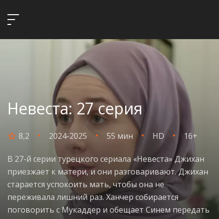
Невеста: 27 серия
8,2
2024-2025
55 мин
HD
16+
В 27-й серии турецкого сериала «Невеста» Джихан
приезжает к матери, и они разговаривают. Джихан
старается успокоить мать, чтобы она не
переживала лишний раз. Ханчер собирается
поговорить с Мукаддер и обещает Синем передать