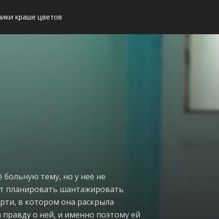
ики краше цветов
 больную тему, но у неё не
ают планировать шантажировать
ерти, в котором она раскрыла
 правду о ней, и именно поэтому ей