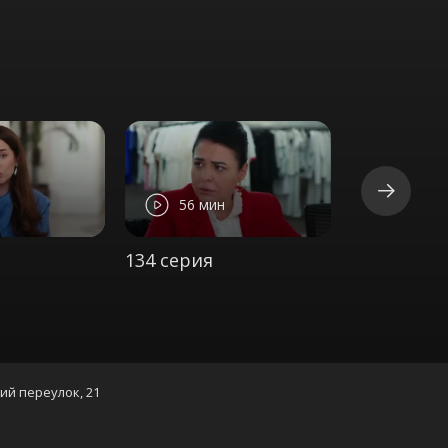
56 мин
53 ми
134 серия
135 серия
кий переулок, 21