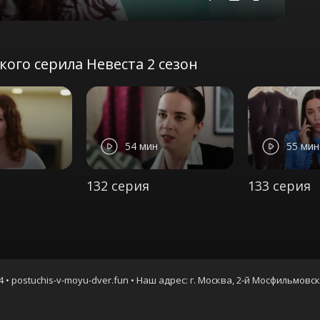
Mute
Settings
PIP
Enter
fullscreen
ого серила Невеста 2 сезон
54 мин
55 мин
132 серия
133 серия
4 • postuchis-v-moyu-dver.fun • Наш адрес: г. Москва, 2-й Мосфильмовс