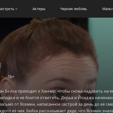
мотреть
Актеры
Черная любовь
Мальч
я
16+
а» Бейза приходит к Ханчер, чтобы снова надавить на её
ё нападки и не боится ответить. Дерья и Йонджа начин
письмо от Ясемин, написанное сестрой за день до её см
ого из них. Бейза рассказывает дяде, что Ясемин знала