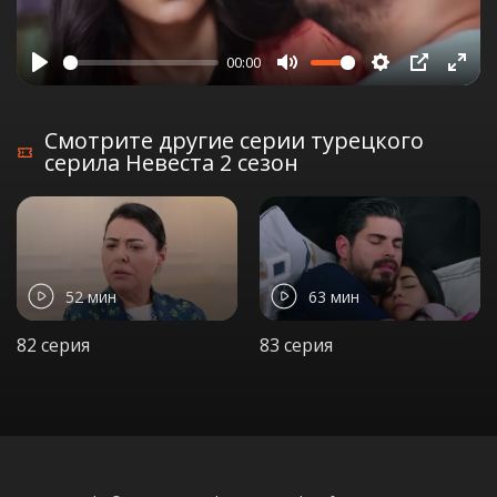
00:00
Play
Mute
Settings
PIP
Ente
full
Смотрите другие серии турецкого
серила Невеста 2 сезон
52 мин
63 мин
82 серия
83 серия