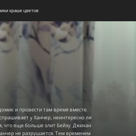
ики краше цветов
домик и провести там время вместе.
 спрашивает у Ханчер, неинтересно ли
м, что еще больше злит Бейзу. Джихан
 Ханчер не разрушается. Тем временем