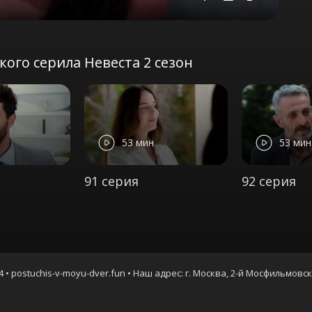
Mute
Settings
PIP
Enter
fullscreen
ого серила Невеста 2 сезон
53 мин
53 мин
91 серия
92 серия
4 • postuchis-v-moyu-dver.fun • Наш адрес: г. Москва, 2-й Мосфильмовс