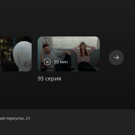
55 мин
59 ми
93 серия
94 серия
кий переулок, 21