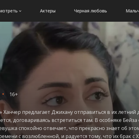
мотреть
Актеры
Черная любовь
Мальч
16+
а» Ханчер предлагает Джихану отправиться в их летний 
ется, договариваясь встретиться там. В особняке Бейза
Девушка спокойно отвечает, что прекрасно знает об это
емени с возлюбленной, и радуется тому, что их брак с