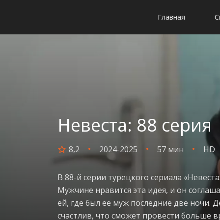
Главная
С
Невеста: 88 серия
8,2
2024-2025
57 мин
HD
В 88-й серии турецкого сериала «Невест
Мужчине нравится эта идея, и он соглаша
ей, где был ее муж последние две ночи. 
счастлив, что сможет провести больше вр