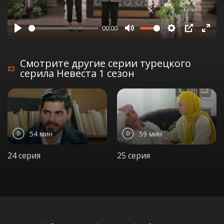
00:00
Play
Mute
Settings
PIP
Ente
full
Смотрите другие серии турецкого
серила Невеста 1 сезон
54 мин
59 мин
24 серия
25 серия