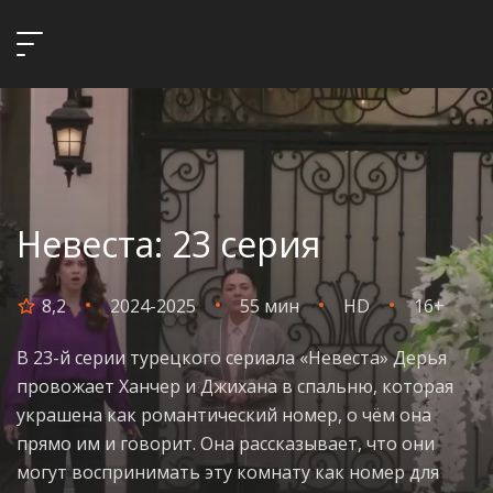
Невеста: 23 серия
8,2
2024-2025
55 мин
HD
16+
В 23-й серии турецкого сериала «Невеста» Дерья
провожает Ханчер и Джихана в спальню, которая
украшена как романтический номер, о чём она
прямо им и говорит. Она рассказывает, что они
могут воспринимать эту комнату как номер для