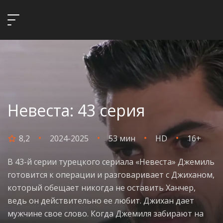
Невеста: 43 серия
8,2
2024-2025
53 мин
HD
16+
В 43-й серии турецкого сериала «Невеста» Джемиль
готовится к операции и разговаривает с Джиханом,
который обещает никогда не оставить Ханчер,
ведь он действительно ее любит. Джихан дает
мужчине свое слово. Когда Джемиля забирают на