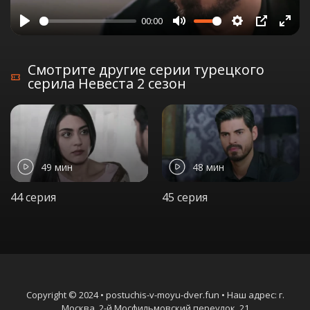
00:00
Play
Mute
Settings
PIP
Ente
full
Смотрите другие серии турецкого
серила Невеста 2 сезон
49 мин
48 мин
44 серия
45 серия
Copyright © 2024 • postuchis-v-moyu-dver.fun • Наш адрес: г.
Москва, 2-й Мосфильмовский переулок, 21