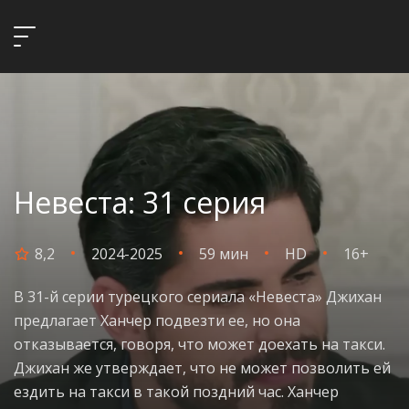
Невеста: 31 серия
8,2
2024-2025
59 мин
HD
16+
В 31-й серии турецкого сериала «Невеста» Джихан
предлагает Ханчер подвезти ее, но она
отказывается, говоря, что может доехать на такси.
Джихан же утверждает, что не может позволить ей
ездить на такси в такой поздний час. Ханчер