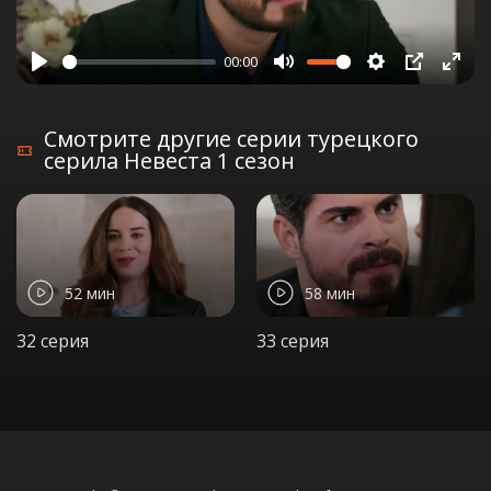
00:00
Play
Mute
Settings
PIP
Ente
full
Смотрите другие серии турецкого
серила Невеста 1 сезон
52 мин
58 мин
32 серия
33 серия