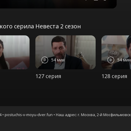
Mute
Settings
PIP
Enter
fullscreen
ого серила Невеста 2 сезон
54 мин
54 мин
127 серия
128 серия
4 • postuchis-v-moyu-dver.fun • Наш адрес: г. Москва, 2-й Мосфильмовс