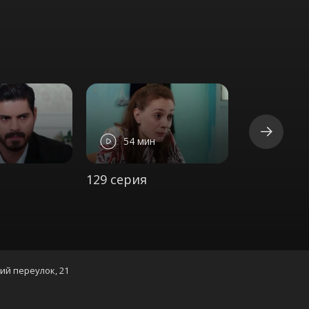
54 мин
53 ми
129 серия
130 серия
кий переулок, 21