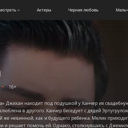
мотреть
Актеры
Черная любовь
Мальч
я
16+
та» Джихан находит под подушкой у Ханчер их свадебн
влюблена в другого. Ханчер беседует с дядей Эртугрулом
ой же невинной, как и будущего ребенка. Мелих приходит
и и решает помочь ей. Однако, столкнувшись с Джемил