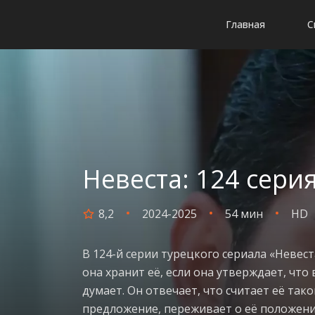
Главная
С
Невеста: 124 сери
8,2
2024-2025
54 мин
HD
В 124-й серии турецкого сериала «Невес
она хранит её, если она утверждает, что 
думает. Он отвечает, что считает её так
предложение, переживает о её положени