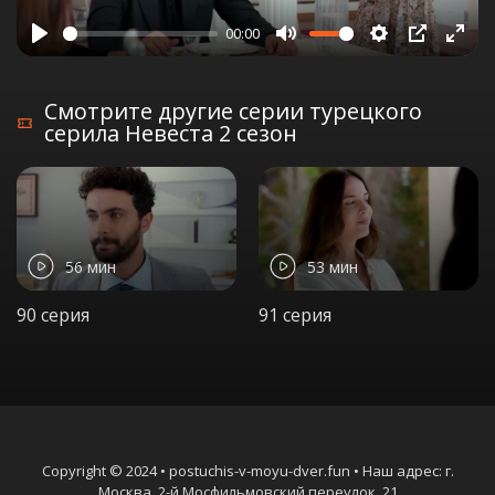
00:00
Play
Mute
Settings
PIP
Ente
full
Смотрите другие серии турецкого
серила Невеста 2 сезон
56 мин
53 мин
90 серия
91 серия
Copyright © 2024 • postuchis-v-moyu-dver.fun • Наш адрес: г.
Москва, 2-й Мосфильмовский переулок, 21