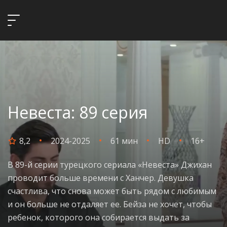
Невеста: 89 серия
8,2
2024-2025
61 мин
HD
16+
В 89-й серии турецкого сериала «Невеста» Джихан
проводит больше времени с Ханчер. Девушка
счастлива, что снова может быть рядом с любимым
и он больше не отдаляет ее. Бейза не хочет, чтобы
ребенок, которого она собирается выдать за