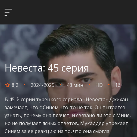
Невеста: 45 серия
8,2
2024-2025
48 мин
HD
16+
В 45-й серии турецкого сериала «Невеста» Джихан
замечает, что с Синем что-то не так. Он пытается
узнать, почему она плачет, и связано ли это с Мине,
но не получает ясных ответов. Мукаддер упрекает
Синем за ее реакцию на то, что она смогла