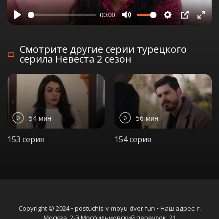
00:00
Play
Mute
Settings
PIP
Ente
full
Смотрите другие серии турецкого
серила Невеста 2 сезон
54 мин
56 мин
153 серия
154 серия
Copyright © 2024 • postuchis-v-moyu-dver.fun • Наш адрес: г.
Москва, 2-й Мосфильмовский переулок, 21