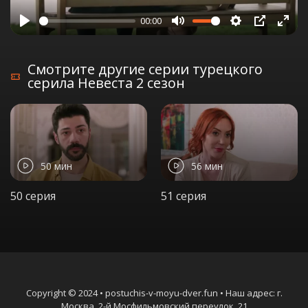
00:00
Play
Mute
Settings
PIP
Ente
full
Смотрите другие серии турецкого
серила Невеста 2 сезон
50 мин
56 мин
50 серия
51 серия
Copyright © 2024 • postuchis-v-moyu-dver.fun • Наш адрес: г.
Москва, 2-й Мосфильмовский переулок, 21